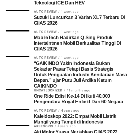
Teknologi ICE Dan HEV
AUTO REVIEW
1 week ago
Suzuki Luncurkan 3 Varian XL7 Terbaru DI
GIIAS 2026
AUTO REVIEW
1 week ago
MobileTech Hadirkan Q-Sing Produk
Intertaintmen Mobil Berkualitas Tinggi Di
GIIAS 2026
AUTO REVIEW
1 week ago
“GAIKINDO Yakin Indonesia Bukan
Sekadar Pasar Tetapi Basis Strategis
Untuk Penguatan Industri Kendaraan Masa
Depan.” ujar Putu Juli Ardika Ketum
GAIKINDO
UNCATEGORIZED
11 months ago
One Ride Edisi Ke-14 Di Ikuti 40.000
Pengendara Royal Enfield Dari 60 Negara
AUTO REVIEW
4 years ago
Kaleidoskop 2022: Empat Mobil Listrik
Mungil yang Tampil di Indonesia
AKSESORIS
4 years ago
Aki Motor Yuasa Meriahkan GIIAS 2022