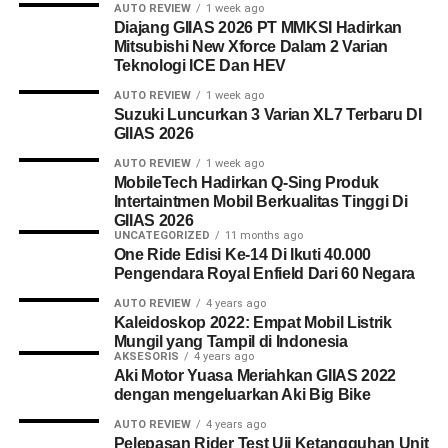
AUTO REVIEW
1 week ago
Diajang GIIAS 2026 PT MMKSI Hadirkan
Mitsubishi New Xforce Dalam 2 Varian
Teknologi ICE Dan HEV
AUTO REVIEW
1 week ago
Suzuki Luncurkan 3 Varian XL7 Terbaru DI
GIIAS 2026
AUTO REVIEW
1 week ago
MobileTech Hadirkan Q-Sing Produk
Intertaintmen Mobil Berkualitas Tinggi Di
GIIAS 2026
UNCATEGORIZED
11 months ago
One Ride Edisi Ke-14 Di Ikuti 40.000
Pengendara Royal Enfield Dari 60 Negara
AUTO REVIEW
4 years ago
Kaleidoskop 2022: Empat Mobil Listrik
Mungil yang Tampil di Indonesia
AKSESORIS
4 years ago
Aki Motor Yuasa Meriahkan GIIAS 2022
dengan mengeluarkan Aki Big Bike
AUTO REVIEW
4 years ago
Pelepasan Rider Test Uji Ketangguhan Unit