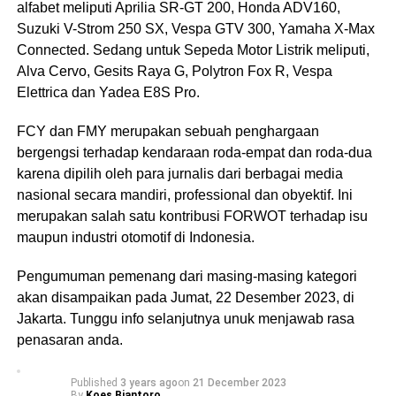
alfabet meliputi Aprilia SR-GT 200, Honda ADV160,
Suzuki V-Strom 250 SX, Vespa GTV 300, Yamaha X-Max
Connected. Sedang untuk Sepeda Motor Listrik meliputi,
Alva Cervo, Gesits Raya G, Polytron Fox R, Vespa
Elettrica dan Yadea E8S Pro.
FCY dan FMY merupakan sebuah penghargaan
bergengsi terhadap kendaraan roda-empat dan roda-dua
karena dipilih oleh para jurnalis dari berbagai media
nasional secara mandiri, professional dan obyektif. Ini
merupakan salah satu kontribusi FORWOT terhadap isu
maupun industri otomotif di Indonesia.
Pengumuman pemenang dari masing-masing kategori
akan disampaikan pada Jumat, 22 Desember 2023, di
Jakarta. Tunggu info selanjutnya unuk menjawab rasa
penasaran anda.
Published
3 years ago
on
21 December 2023
By
Koes Biantoro