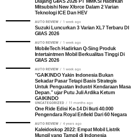
Diajang GIIAS 2026 PT MMKSI Hadirkan
Mitsubishi New Xforce Dalam 2 Varian
Teknologi ICE Dan HEV
AUTO REVIEW
1 week ago
Suzuki Luncurkan 3 Varian XL7 Terbaru DI
GIIAS 2026
AUTO REVIEW
1 week ago
MobileTech Hadirkan Q-Sing Produk
Intertaintmen Mobil Berkualitas Tinggi Di
GIIAS 2026
AUTO REVIEW
1 week ago
“GAIKINDO Yakin Indonesia Bukan
Sekadar Pasar Tetapi Basis Strategis
Untuk Penguatan Industri Kendaraan Masa
Depan.” ujar Putu Juli Ardika Ketum
GAIKINDO
UNCATEGORIZED
11 months ago
One Ride Edisi Ke-14 Di Ikuti 40.000
Pengendara Royal Enfield Dari 60 Negara
AUTO REVIEW
4 years ago
Kaleidoskop 2022: Empat Mobil Listrik
Mungil yang Tampil di Indonesia