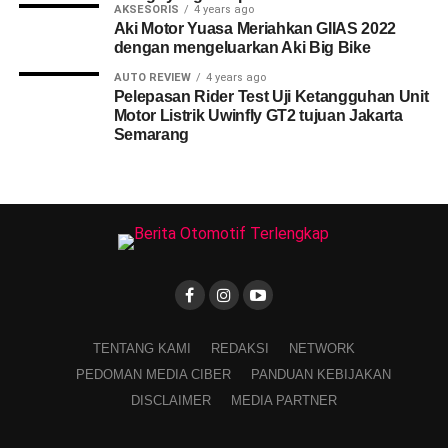
AKSESORIS
4 years ago
Aki Motor Yuasa Meriahkan GIIAS 2022
dengan mengeluarkan Aki Big Bike
AUTO REVIEW
4 years ago
Pelepasan Rider Test Uji Ketangguhan Unit
Motor Listrik Uwinfly GT2 tujuan Jakarta
Semarang
TENTANG KAMI
REDAKSI
NETWORK
PEDOMAN MEDIA CIBER
PANDUAN KEBIJAKAN
DISCLAIMER
MEDIA PARTNER