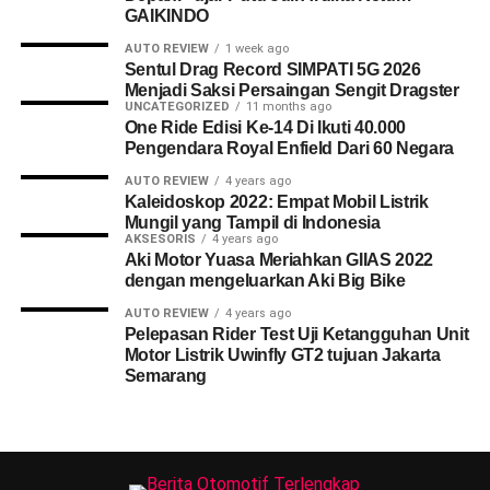
GAIKINDO
AUTO REVIEW
1 week ago
Sentul Drag Record SIMPATI 5G 2026
Menjadi Saksi Persaingan Sengit Dragster
UNCATEGORIZED
11 months ago
One Ride Edisi Ke-14 Di Ikuti 40.000
Pengendara Royal Enfield Dari 60 Negara
AUTO REVIEW
4 years ago
Kaleidoskop 2022: Empat Mobil Listrik
Mungil yang Tampil di Indonesia
AKSESORIS
4 years ago
Aki Motor Yuasa Meriahkan GIIAS 2022
dengan mengeluarkan Aki Big Bike
AUTO REVIEW
4 years ago
Pelepasan Rider Test Uji Ketangguhan Unit
Motor Listrik Uwinfly GT2 tujuan Jakarta
Semarang