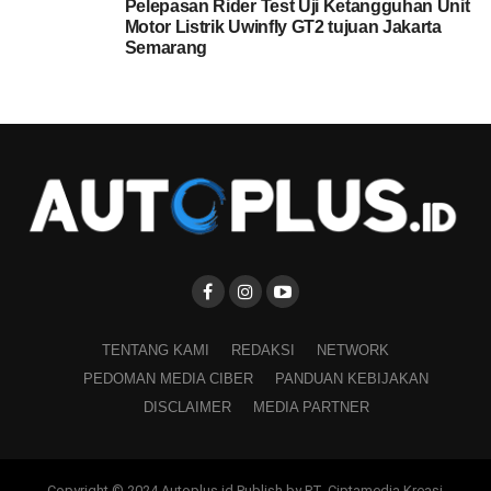
Pelepasan Rider Test Uji Ketangguhan Unit
Motor Listrik Uwinfly GT2 tujuan Jakarta
Semarang
TENTANG KAMI
REDAKSI
NETWORK
PEDOMAN MEDIA CIBER
PANDUAN KEBIJAKAN
DISCLAIMER
MEDIA PARTNER
Copyright © 2024 Autoplus.id Publish by PT. Ciptamedia Kreasi