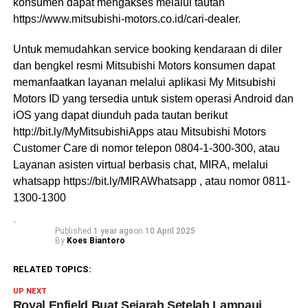
konsumen dapat mengakses melalui tautan
https://www.mitsubishi-motors.co.id/cari-dealer.
Untuk memudahkan service booking kendaraan di diler
dan bengkel resmi Mitsubishi Motors konsumen dapat
memanfaatkan layanan melalui aplikasi My Mitsubishi
Motors ID yang tersedia untuk sistem operasi Android dan
iOS yang dapat diunduh pada tautan berikut
http://bit.ly/MyMitsubishiApps atau Mitsubishi Motors
Customer Care di nomor telepon 0804-1-300-300, atau
Layanan asisten virtual berbasis chat, MIRA, melalui
whatsapp https://bit.ly/MIRAWhatsapp , atau nomor 0811-
1300-1300
Published
1 year ago
on
10 April 2025
By
Koes Biantoro
RELATED TOPICS:
UP NEXT
Royal Enfield Buat Sejarah Setelah Lampaui