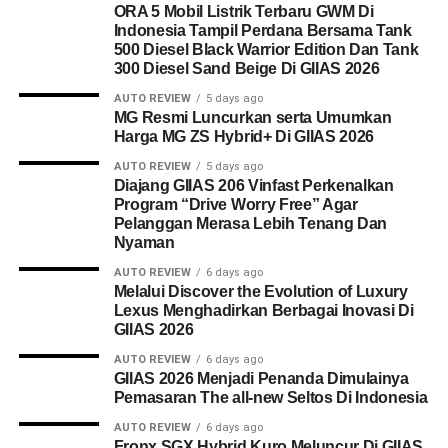
ORA 5 Mobil Listrik Terbaru GWM Di
Indonesia Tampil Perdana Bersama Tank
500 Diesel Black Warrior Edition Dan Tank
300 Diesel Sand Beige Di GIIAS 2026
AUTO REVIEW
5 days ago
MG Resmi Luncurkan serta Umumkan
Harga MG ZS Hybrid+ Di GIIAS 2026
AUTO REVIEW
5 days ago
Diajang GIIAS 206 Vinfast Perkenalkan
Program “Drive Worry Free” Agar
Pelanggan Merasa Lebih Tenang Dan
Nyaman
AUTO REVIEW
6 days ago
Melalui Discover the Evolution of Luxury
Lexus Menghadirkan Berbagai Inovasi Di
GIIAS 2026
AUTO REVIEW
6 days ago
GIIAS 2026 Menjadi Penanda Dimulainya
Pemasaran The all-new Seltos Di Indonesia
AUTO REVIEW
6 days ago
Fronx SGX Hybrid Kuro Meluncur Di GIIAS