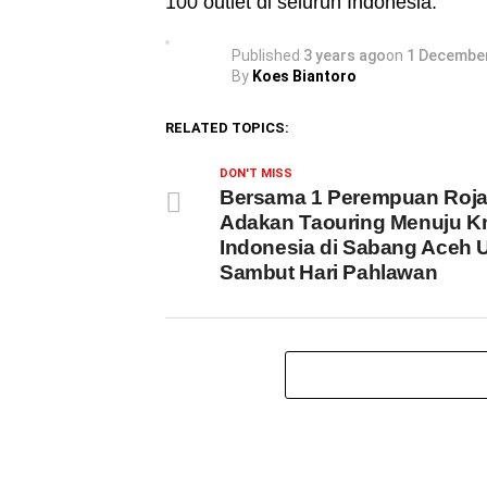
100 outlet di seluruh Indonesia.
Published
3 years ago
on
1 Decembe
By
Koes Biantoro
RELATED TOPICS:
DON'T MISS
Bersama 1 Perempuan Roj
Adakan Taouring Menuju K
Indonesia di Sabang Aceh 
Sambut Hari Pahlawan