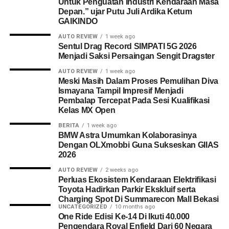
Untuk Penguatan Industri Kendaraan Masa
Depan.” ujar Putu Juli Ardika Ketum
GAIKINDO
AUTO REVIEW
1 week ago
Sentul Drag Record SIMPATI 5G 2026
Menjadi Saksi Persaingan Sengit Dragster
AUTO REVIEW
1 week ago
Meski Masih Dalam Proses Pemulihan Diva
Ismayana Tampil Impresif Menjadi
Pembalap Tercepat Pada Sesi Kualifikasi
Kelas MX Open
BERITA
1 week ago
BMW Astra Umumkan Kolaborasinya
Dengan OLXmobbi Guna Sukseskan GIIAS
2026
AUTO REVIEW
2 weeks ago
Perluas Ekosistem Kendaraan Elektrifikasi
Toyota Hadirkan Parkir Ekskluif serta
Charging Spot Di Summarecon Mall Bekasi
UNCATEGORIZED
10 months ago
One Ride Edisi Ke-14 Di Ikuti 40.000
Pengendara Royal Enfield Dari 60 Negara