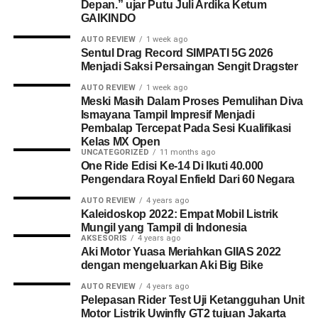
Depan.” ujar Putu Juli Ardika Ketum
GAIKINDO
AUTO REVIEW
1 week ago
Sentul Drag Record SIMPATI 5G 2026
Menjadi Saksi Persaingan Sengit Dragster
AUTO REVIEW
1 week ago
Meski Masih Dalam Proses Pemulihan Diva
Ismayana Tampil Impresif Menjadi
Pembalap Tercepat Pada Sesi Kualifikasi
Kelas MX Open
UNCATEGORIZED
11 months ago
One Ride Edisi Ke-14 Di Ikuti 40.000
Pengendara Royal Enfield Dari 60 Negara
AUTO REVIEW
4 years ago
Kaleidoskop 2022: Empat Mobil Listrik
Mungil yang Tampil di Indonesia
AKSESORIS
4 years ago
Aki Motor Yuasa Meriahkan GIIAS 2022
dengan mengeluarkan Aki Big Bike
AUTO REVIEW
4 years ago
Pelepasan Rider Test Uji Ketangguhan Unit
Motor Listrik Uwinfly GT2 tujuan Jakarta