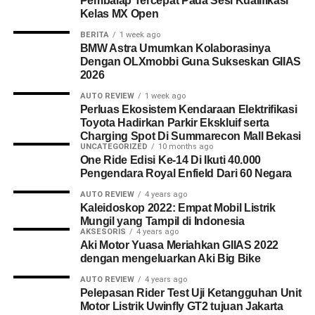
Pembalap Tercepat Pada Sesi Kualifikasi
Kelas MX Open
BERITA
1 week ago
BMW Astra Umumkan Kolaborasinya
Dengan OLXmobbi Guna Sukseskan GIIAS
2026
AUTO REVIEW
1 week ago
Perluas Ekosistem Kendaraan Elektrifikasi
Toyota Hadirkan Parkir Ekskluif serta
Charging Spot Di Summarecon Mall Bekasi
UNCATEGORIZED
10 months ago
One Ride Edisi Ke-14 Di Ikuti 40.000
Pengendara Royal Enfield Dari 60 Negara
AUTO REVIEW
4 years ago
Kaleidoskop 2022: Empat Mobil Listrik
Mungil yang Tampil di Indonesia
AKSESORIS
4 years ago
Aki Motor Yuasa Meriahkan GIIAS 2022
dengan mengeluarkan Aki Big Bike
AUTO REVIEW
4 years ago
Pelepasan Rider Test Uji Ketangguhan Unit
Motor Listrik Uwinfly GT2 tujuan Jakarta