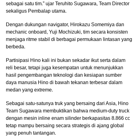
sebagai satu tim.” ujar Teruhito Sugawara, Team Director
sekaligus Pembalap utama.
Dengan dukungan navigator, Hirokazu Somemiya dan
mechanic onboard, Yuji Mochizuki, tim secara konsisten
menjaga ritme stabil di berbagai permukaan lintasan yang
berbeda.
Partisipasi Hino kali ini bukan sekadar ikut serta dalam
reli besar, tetapi juga kesempatan untuk menunjukkan
hasil pengembangan teknologi dan kesiapan sumber
daya manusia Hino di bawah tekanan terbesar dalam
medan yang extreme.
Sebagai satu-satunya truk yang bersaing dari Asia, Hino
Team Sugawara membuktikan bahwa medium-duty truck
dengan mesin inline enam silinder berkapasitas 8.866 cc
tetap mampu bersaing secara strategis di ajang global
yang penuh tantangan.