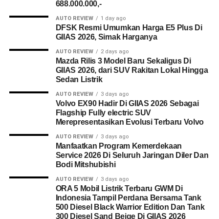
688.000.000,-
AUTO REVIEW
1 day ago
DFSK Resmi Umumkan Harga E5 Plus Di
GIIAS 2026, Simak Harganya
AUTO REVIEW
2 days ago
Mazda Rilis 3 Model Baru Sekaligus Di
GIIAS 2026, dari SUV Rakitan Lokal Hingga
Sedan Listrik
AUTO REVIEW
3 days ago
Volvo EX90 Hadir Di GIIAS 2026 Sebagai
Flagship Fully electric SUV
Merepresentasikan Evolusi Terbaru Volvo
AUTO REVIEW
3 days ago
Manfaatkan Program Kemerdekaan
Service 2026 Di Seluruh Jaringan Diler Dan
Bodi Mitshubishi
AUTO REVIEW
3 days ago
ORA 5 Mobil Listrik Terbaru GWM Di
Indonesia Tampil Perdana Bersama Tank
500 Diesel Black Warrior Edition Dan Tank
300 Diesel Sand Beige Di GIIAS 2026