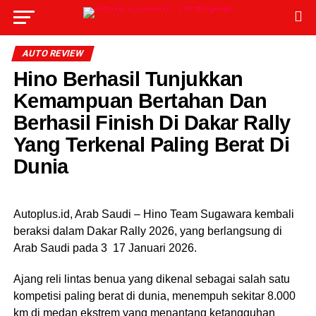
AUTO REVIEW
Hino Berhasil Tunjukkan
Kemampuan Bertahan Dan
Berhasil Finish Di Dakar Rally
Yang Terkenal Paling Berat Di
Dunia
Autoplus.id, Arab Saudi – Hino Team Sugawara kembali
beraksi dalam Dakar Rally 2026, yang berlangsung di
Arab Saudi pada 3 17 Januari 2026.
Ajang reli lintas benua yang dikenal sebagai salah satu
kompetisi paling berat di dunia, menempuh sekitar 8.000
km di medan ekstrem yang menantang ketangguhan