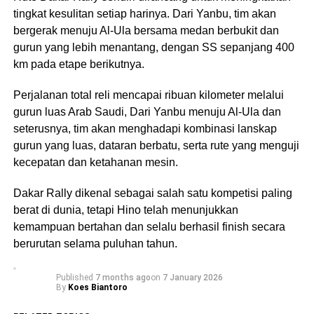
tingkat kesulitan setiap harinya. Dari Yanbu, tim akan
bergerak menuju Al-Ula bersama medan berbukit dan
gurun yang lebih menantang, dengan SS sepanjang 400
km pada etape berikutnya.
Perjalanan total reli mencapai ribuan kilometer melalui
gurun luas Arab Saudi, Dari Yanbu menuju Al-Ula dan
seterusnya, tim akan menghadapi kombinasi lanskap
gurun yang luas, dataran berbatu, serta rute yang menguji
kecepatan dan ketahanan mesin.
Dakar Rally dikenal sebagai salah satu kompetisi paling
berat di dunia, tetapi Hino telah menunjukkan
kemampuan bertahan dan selalu berhasil finish secara
berurutan selama puluhan tahun.
Published
7 months ago
on
7 January 2026
By
Koes Biantoro