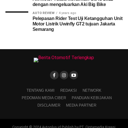
dengan mengeluarkan Aki Big Bike
AUTO REVIEW
4 years ago
Pelepasan Rider Test Uji Ketangguhan Unit
Motor Listrik Uwinfly GT2 tujuan Jakarta
Semarang
TENTANG KAMI
REDAKSI
NETWORK
PEDOMAN MEDIA CIBER
PANDUAN KEBIJAKAN
DISCLAIMER
MEDIA PARTNER
Copyright © 2024 Autoplus.id Publish by PT. Ciptamedia Kreasi