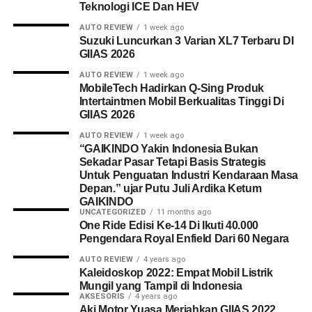
Teknologi ICE Dan HEV
AUTO REVIEW
1 week ago
Suzuki Luncurkan 3 Varian XL7 Terbaru DI
GIIAS 2026
AUTO REVIEW
1 week ago
MobileTech Hadirkan Q-Sing Produk
Intertaintmen Mobil Berkualitas Tinggi Di
GIIAS 2026
AUTO REVIEW
1 week ago
“GAIKINDO Yakin Indonesia Bukan
Sekadar Pasar Tetapi Basis Strategis
Untuk Penguatan Industri Kendaraan Masa
Depan.” ujar Putu Juli Ardika Ketum
GAIKINDO
UNCATEGORIZED
11 months ago
One Ride Edisi Ke-14 Di Ikuti 40.000
Pengendara Royal Enfield Dari 60 Negara
AUTO REVIEW
4 years ago
Kaleidoskop 2022: Empat Mobil Listrik
Mungil yang Tampil di Indonesia
AKSESORIS
4 years ago
Aki Motor Yuasa Meriahkan GIIAS 2022