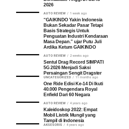
2026
AUTO REVIEW
1 week ago
“GAIKINDO Yakin Indonesia
Bukan Sekadar Pasar Tetapi
Basis Strategis Untuk
Penguatan Industri Kendaraan
Masa Depan.” ujar Putu Juli
Ardika Ketum GAIKINDO
AUTO REVIEW
2 weeks ago
Sentul Drag Record SIMPATI
5G 2026 Menjadi Saksi
Persaingan Sengit Dragster
UNCATEGORIZED
11 months ago
One Ride Edisi Ke-14 Di Ikuti
40.000 Pengendara Royal
Enfield Dari 60 Negara
AUTO REVIEW
4 years ago
Kaleidoskop 2022: Empat
Mobil Listrik Mungil yang
Tampil di Indonesia
AKSESORIS
4 years ago