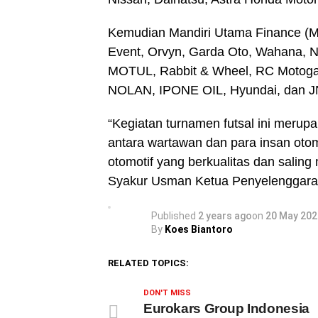
Kemudian Mandiri Utama Finance (M
Event, Orvyn, Garda Oto, Wahana, N
MOTUL, Rabbit & Wheel, RC Motog
NOLAN, IPONE OIL, Hyundai, dan J
“Kegiatan turnamen futsal ini mer
antara wartawan dan para insan otom
otomotif yang berkualitas dan sali
Syakur Usman Ketua Penyelenggara
Published
2 years ago
on
20 May 202
By
Koes Biantoro
RELATED TOPICS:
DON'T MISS
Eurokars Group Indonesia