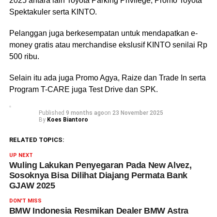
2025 antara lain Toyota Parking Privilege, Promo Toyota
Spektakuler serta KINTO.
Pelanggan juga berkesempatan untuk mendapatkan e-
money gratis atau merchandise ekslusif KINTO senilai Rp
500 ribu.
Selain itu ada juga Promo Agya, Raize dan Trade In serta
Program T-CARE juga Test Drive dan SPK.
Published
9 months ago
on
23 November 2025
By
Koes Biantoro
RELATED TOPICS:
UP NEXT
Wuling Lakukan Penyegaran Pada New Alvez,
Sosoknya Bisa Dilihat Diajang Permata Bank
GJAW 2025
DON'T MISS
BMW Indonesia Resmikan Dealer BMW Astra