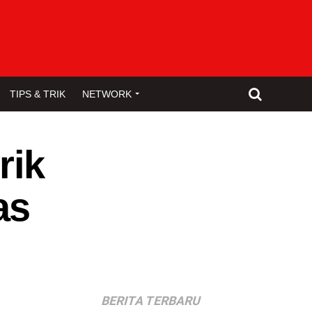
TIPS & TRIK
NETWORK
rik
as
BERITA TERBARU