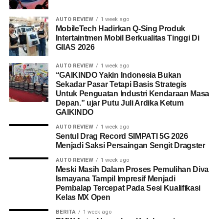
AUTO REVIEW
1 week ago
MobileTech Hadirkan Q-Sing Produk
Intertaintmen Mobil Berkualitas Tinggi Di
GIIAS 2026
AUTO REVIEW
1 week ago
“GAIKINDO Yakin Indonesia Bukan
Sekadar Pasar Tetapi Basis Strategis
Untuk Penguatan Industri Kendaraan Masa
Depan.” ujar Putu Juli Ardika Ketum
GAIKINDO
AUTO REVIEW
1 week ago
Sentul Drag Record SIMPATI 5G 2026
Menjadi Saksi Persaingan Sengit Dragster
AUTO REVIEW
1 week ago
Meski Masih Dalam Proses Pemulihan Diva
Ismayana Tampil Impresif Menjadi
Pembalap Tercepat Pada Sesi Kualifikasi
Kelas MX Open
BERITA
1 week ago