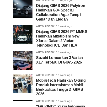
AUTO REVIEW
7 days ago
Diajang GIIAS 2026 Polytron
Hadirkan G3+ Special
Collaboration Agar Tampil
Gahar Dan Elegan
AUTO REVIEW
1 week ago
Diajang GIIAS 2026 PT MMKSI
Hadirkan Mitsubishi New
Xforce Dalam 2 Varian
Teknologi ICE Dan HEV
AUTO REVIEW
1 week ago
Suzuki Luncurkan 3 Varian
XL7 Terbaru DI GIIAS 2026
AUTO REVIEW
1 week ago
MobileTech Hadirkan Q-Sing
Produk Intertaintmen Mobil
Berkualitas Tinggi Di GIIAS
2026
AUTO REVIEW
1 week ago
“GAIKINDO Yakin Indonesia