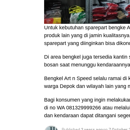
Untuk kebutuhan sparepart bengke A
produk lain yang di jamin kualitasn
sparepart yang diinginkan bisa dikon
Di area bengkel juga tersedia kanti
bosan saat menunggu kendaraannya 
Bengkel Art n Speed selalu ramai di
warga Depok dan wilayah lain yang 
Bagi konsumen yang ingin melakukan
di no WA 081329999266 atau melalui
dan kendaraan dapat ditangani sege
Published
2 years ago
on
7 October 