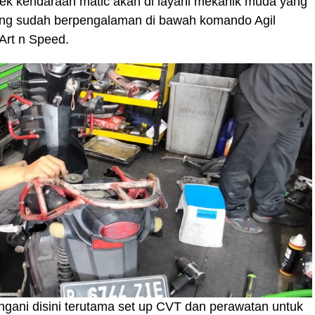
rek kendaraan matic akan di layani mekanik muda yang
 yang sudah berpengalaman di bawah komando Agil
Art n Speed.
angani disini terutama set up CVT dan perawatan untuk