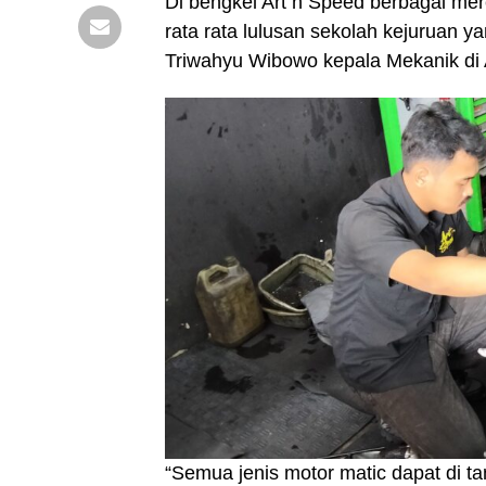
Di bengkel Art n Speed berbagai me
rata rata lulusan sekolah kejuruan
Triwahyu Wibowo kepala Mekanik di 
“Semua jenis motor matic dapat di t