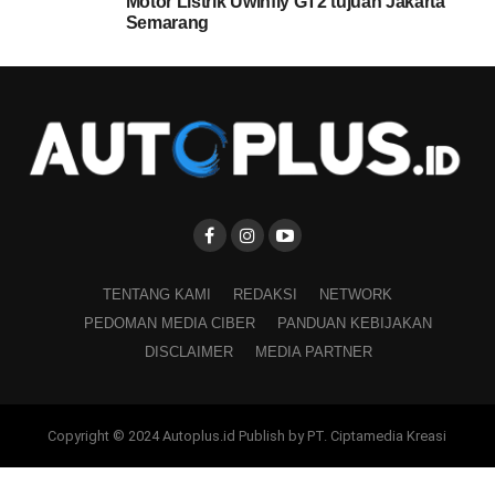
Motor Listrik Uwinfly GT2 tujuan Jakarta
Semarang
TENTANG KAMI
REDAKSI
NETWORK
PEDOMAN MEDIA CIBER
PANDUAN KEBIJAKAN
DISCLAIMER
MEDIA PARTNER
Copyright © 2024 Autoplus.id Publish by PT. Ciptamedia Kreasi