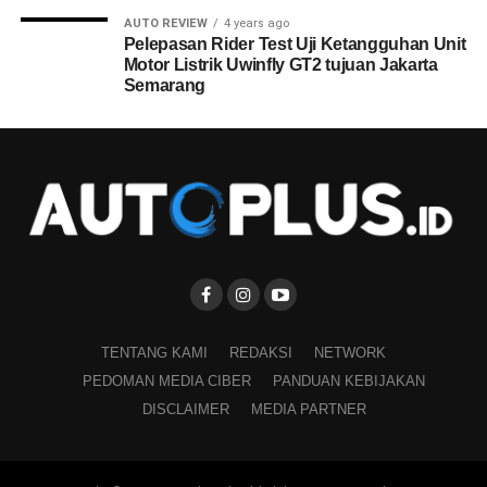
AUTO REVIEW
4 years ago
Pelepasan Rider Test Uji Ketangguhan Unit
Motor Listrik Uwinfly GT2 tujuan Jakarta
Semarang
TENTANG KAMI
REDAKSI
NETWORK
PEDOMAN MEDIA CIBER
PANDUAN KEBIJAKAN
DISCLAIMER
MEDIA PARTNER