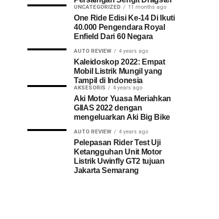
UNCATEGORIZED
11 months ago
One Ride Edisi Ke-14 Di Ikuti
40.000 Pengendara Royal
Enfield Dari 60 Negara
AUTO REVIEW
4 years ago
Kaleidoskop 2022: Empat
Mobil Listrik Mungil yang
Tampil di Indonesia
AKSESORIS
4 years ago
Aki Motor Yuasa Meriahkan
GIIAS 2022 dengan
mengeluarkan Aki Big Bike
AUTO REVIEW
4 years ago
Pelepasan Rider Test Uji
Ketangguhan Unit Motor
Listrik Uwinfly GT2 tujuan
Jakarta Semarang