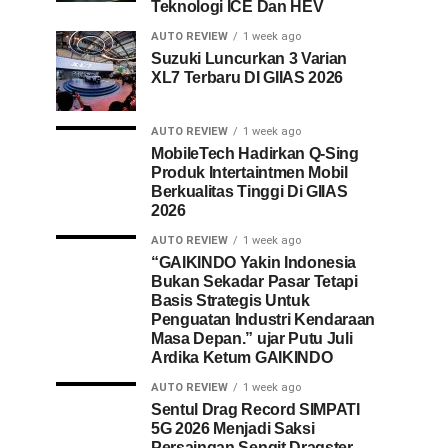
Teknologi ICE Dan HEV
AUTO REVIEW
1 week ago
Suzuki Luncurkan 3 Varian
XL7 Terbaru DI GIIAS 2026
AUTO REVIEW
1 week ago
MobileTech Hadirkan Q-Sing
Produk Intertaintmen Mobil
Berkualitas Tinggi Di GIIAS
2026
AUTO REVIEW
1 week ago
“GAIKINDO Yakin Indonesia
Bukan Sekadar Pasar Tetapi
Basis Strategis Untuk
Penguatan Industri Kendaraan
Masa Depan.” ujar Putu Juli
Ardika Ketum GAIKINDO
AUTO REVIEW
1 week ago
Sentul Drag Record SIMPATI
5G 2026 Menjadi Saksi
Persaingan Sengit Dragster