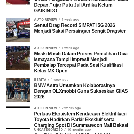
Depan.” ujar Putu Juli Ardika Ketum
GAIKINDO
AUTO REVIEW
1 week ago
Sentul Drag Record SIMPATI 5G 2026
Menjadi Saksi Persaingan Sengit Dragster
AUTO REVIEW
1 week ago
Meski Masih Dalam Proses Pemulihan Diva
Ismayana Tampil Impresif Menjadi
Pembalap Tercepat Pada Sesi Kualifikasi
Kelas MX Open
BERITA
1 week ago
BMW Astra Umumkan Kolaborasinya
Dengan OLXmobbi Guna Sukseskan GIIAS
2026
AUTO REVIEW
2 weeks ago
Perluas Ekosistem Kendaraan Elektrifikasi
Toyota Hadirkan Parkir Ekskluif serta
Charging Spot Di Summarecon Mall Bekasi
UNCATEGORIZED
10 months ago