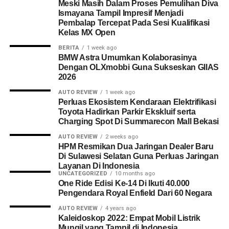
Meski Masih Dalam Proses Pemulihan Diva
Ismayana Tampil Impresif Menjadi
Pembalap Tercepat Pada Sesi Kualifikasi
Kelas MX Open
BERITA
1 week ago
BMW Astra Umumkan Kolaborasinya
Dengan OLXmobbi Guna Sukseskan GIIAS
2026
AUTO REVIEW
1 week ago
Perluas Ekosistem Kendaraan Elektrifikasi
Toyota Hadirkan Parkir Ekskluif serta
Charging Spot Di Summarecon Mall Bekasi
AUTO REVIEW
2 weeks ago
HPM Resmikan Dua Jaringan Dealer Baru
Di Sulawesi Selatan Guna Perluas Jaringan
Layanan Di Indonesia
UNCATEGORIZED
10 months ago
One Ride Edisi Ke-14 Di Ikuti 40.000
Pengendara Royal Enfield Dari 60 Negara
AUTO REVIEW
4 years ago
Kaleidoskop 2022: Empat Mobil Listrik
Mungil yang Tampil di Indonesia