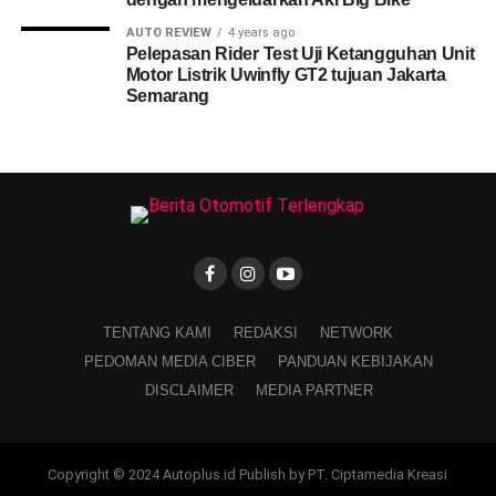
AUTO REVIEW
4 years ago
Pelepasan Rider Test Uji Ketangguhan Unit
Motor Listrik Uwinfly GT2 tujuan Jakarta
Semarang
TENTANG KAMI
REDAKSI
NETWORK
PEDOMAN MEDIA CIBER
PANDUAN KEBIJAKAN
DISCLAIMER
MEDIA PARTNER
Copyright © 2024 Autoplus.id Publish by PT. Ciptamedia Kreasi