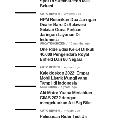
Spot Di Summarecon Mall
Bekasi
AUTO REVIEW
2 weeks ago
HPM Resmikan Dua Jaringan
Dealer Baru Di Sulawesi
Selatan Guna Perluas
Jaringan Layanan Di
Indonesia
UNCATEGORIZED
10 months ago
One Ride Edisi Ke-14 Di Ikuti
40.000 Pengendara Royal
Enfield Dari 60 Negara
AUTO REVIEW
4 years ago
Kaleidoskop 2022: Empat
Mobil Listrik Mungil yang
Tampil di Indonesia
AKSESORIS
4 years ago
Aki Motor Yuasa Meriahkan
GIIAS 2022 dengan
mengeluarkan Aki Big Bike
AUTO REVIEW
4 years ago
Pelepasan Rider Test Uji