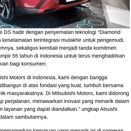
ate DS hadir dengan penyematan teknologi “Diamond
n keselamatan terintegrasi mutakhir untuk pengemudi,
lumnya, sekaligus kembali menjadi tanda komitmen
ampir 55 tahun di Indonesia untuk terus menghadirkan
levan bagi konsumen.
ishi Motors di Indonesia, kami dengan bangga
ibangun di atas fondasi yang kuat, tumbuh bersama
 masyarakatnya. Di Mitsubishi Motors, kami didorong
iap perjalanan, menawarkan inovasi yang menarik dalam
an layanan yang dapat diandalkan.” ungkap Atsushi
 dalam sambutannya.
at memamerkan kemajuan yang menarik ini di pameran