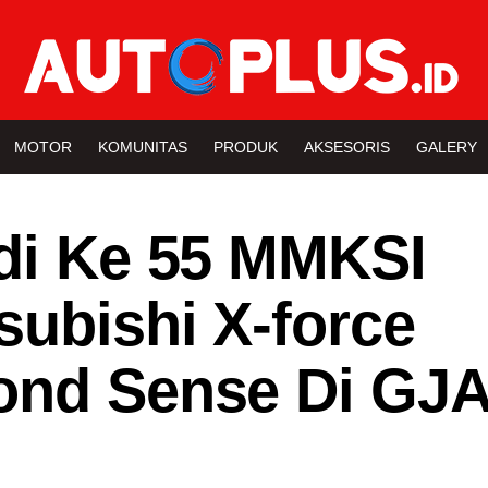
MOTOR
KOMUNITAS
PRODUK
AKSESORIS
GALERY
adi Ke 55 MMKSI
subishi X-force
mond Sense Di GJ