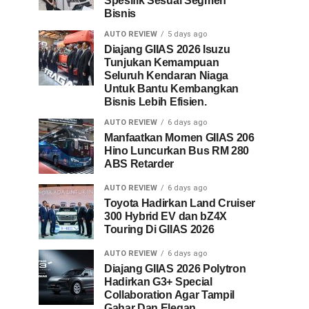
Spesifik Sesuai Segmen
Bisnis
AUTO REVIEW
5 days ago
Diajang GIIAS 2026 Isuzu
Tunjukan Kemampuan
Seluruh Kendaran Niaga
Untuk Bantu Kembangkan
Bisnis Lebih Efisien.
AUTO REVIEW
6 days ago
Manfaatkan Momen GIIAS 206
Hino Luncurkan Bus RM 280
ABS Retarder
AUTO REVIEW
6 days ago
Toyota Hadirkan Land Cruiser
300 Hybrid EV dan bZ4X
Touring Di GIIAS 2026
AUTO REVIEW
6 days ago
Diajang GIIAS 2026 Polytron
Hadirkan G3+ Special
Collaboration Agar Tampil
Gahar Dan Elegan