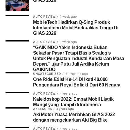
GIIAS 2026
AUTO REVIEW
1 week ago
MobileTech Hadirkan Q-Sing Produk
Intertaintmen Mobil Berkualitas Tinggi Di
GIIAS 2026
AUTO REVIEW
1 week ago
“GAIKINDO Yakin Indonesia Bukan
Sekadar Pasar Tetapi Basis Strategis
Untuk Penguatan Industri Kendaraan Masa
Depan.” ujar Putu Juli Ardika Ketum
GAIKINDO
UNCATEGORIZED
11 months ago
One Ride Edisi Ke-14 Di Ikuti 40.000
Pengendara Royal Enfield Dari 60 Negara
AUTO REVIEW
4 years ago
Kaleidoskop 2022: Empat Mobil Listrik
Mungil yang Tampil di Indonesia
AKSESORIS
4 years ago
Aki Motor Yuasa Meriahkan GIIAS 2022
dengan mengeluarkan Aki Big Bike
AUTO REVIEW
4 years ago