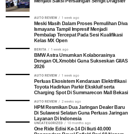
Menjadi Saksi Persaingan Sengit Dragster
AUTO REVIEW
1 week ago
Meski Masih Dalam Proses Pemulihan Diva
Ismayana Tampil Impresif Menjadi
Pembalap Tercepat Pada Sesi Kualifikasi
Kelas MX Open
BERITA
1 week ago
BMW Astra Umumkan Kolaborasinya
Dengan OLXmobbi Guna Sukseskan GIIAS
2026
AUTO REVIEW
1 week ago
Perluas Ekosistem Kendaraan Elektrifikasi
Toyota Hadirkan Parkir Ekskluif serta
Charging Spot Di Summarecon Mall Bekasi
AUTO REVIEW
2 weeks ago
HPM Resmikan Dua Jaringan Dealer Baru
Di Sulawesi Selatan Guna Perluas Jaringan
Layanan Di Indonesia
UNCATEGORIZED
10 months ago
One Ride Edisi Ke-14 Di Ikuti 40.000