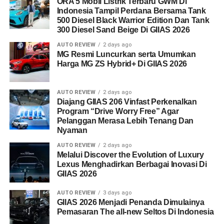
ORA 5 Mobil Listrik Terbaru GWM Di
Indonesia Tampil Perdana Bersama Tank
500 Diesel Black Warrior Edition Dan Tank
300 Diesel Sand Beige Di GIIAS 2026
AUTO REVIEW
2 days ago
MG Resmi Luncurkan serta Umumkan
Harga MG ZS Hybrid+ Di GIIAS 2026
AUTO REVIEW
2 days ago
Diajang GIIAS 206 Vinfast Perkenalkan
Program “Drive Worry Free” Agar
Pelanggan Merasa Lebih Tenang Dan
Nyaman
AUTO REVIEW
2 days ago
Melalui Discover the Evolution of Luxury
Lexus Menghadirkan Berbagai Inovasi Di
GIIAS 2026
AUTO REVIEW
3 days ago
GIIAS 2026 Menjadi Penanda Dimulainya
Pemasaran The all-new Seltos Di Indonesia